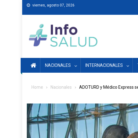
Skip
viernes, agosto 07, 2026
to
content
NACIONALES
INTERNACIONALES
Home
Nacionales
ADOTURD y Médico Express sel