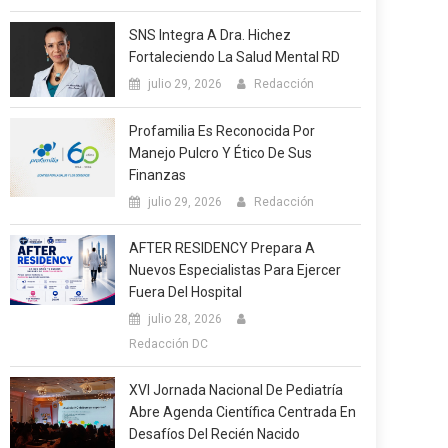
SNS Integra A Dra. Hichez
Fortaleciendo La Salud Mental RD
julio 29, 2026
Redacción
Profamilia Es Reconocida Por
Manejo Pulcro Y Ético De Sus
Finanzas
julio 29, 2026
Redacción
AFTER RESIDENCY Prepara A
Nuevos Especialistas Para Ejercer
Fuera Del Hospital
julio 28, 2026
Redacción DC
XVI Jornada Nacional De Pediatría
Abre Agenda Científica Centrada En
Desafíos Del Recién Nacido