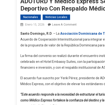
ADOTURD Y Médico Express Sel
Deportivo Con Respaldo Médi
Nacionales
Noticias Locales
On
Enero 15, 2026
Leave A Comment
ADOTURD
Santo Domingo, R.D
. – La
Asociación Dominicana de 
Y
Acuerdo de Cooperación Interinstitucional para integrar
Médico
de la propuesta de valor de la República Dominicana para 
Express
Sellan
La firma del convenio se realizó durante el encuentro inst
Alianza
celebrado en el Hotel Embassy Suites, con la participació
Para
financiero e inversión, y con el respaldo institucional d
Impulsar
Turismo
El acuerdo fue suscrito por Yerik Pérez, presidente de AD
Deportivo
Con
Médico Express, con el objetivo de elevar los estándares d
Respaldo
“Este acuerdo responde a la necesidad de estructurar el turi
Médico
como Médico Express fortalece la confianza del destino y la 