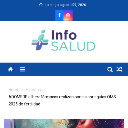
Skip
domingo, agosto 09, 2026
to
content
Menu
Home
Eventos
ADOMERE e Iberofármacos realizan panel sobre guías OMS
2025 de fertilidad