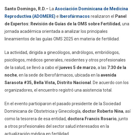
ADOMERE
Santo Domingo, R.D.–
La
Asociación Dominicana de Medicina
E
Reproductiva (ADOMERE)
e
Iberofármacos
realizaron el
Panel
Iberofármacos
de Expertos: Revisión de Guías de la OMS sobre Fertilidad
, una
Realizan
jornada académica orientada a analizar los principales
Panel
Sobre
lineamientos de las guías OMS 2025 en materia de fertilidad.
Guías
La actividad, dirigida a ginecólogos, andrólogos, embriólogos,
OMS
2025
psicólogos, médicos generales, residentes y otros profesionales
De
de la salud, se llevó a cabo el
jueves 5 de marzo
, a las
7:30 de la
Fertilidad
noche
, en la sede de Iberofármacos, ubicada en la
avenida
Sarasota #35, Bella Vista, Distrito Nacional
. De acuerdo con los
organizadores, el encuentro registró una asistencia total.
En el evento participaron el pasado presidente de la Sociedad
Dominicana de Obstetricia y Ginecología,
doctor Roberto Nina
, así
como la tesorera de esa entidad,
doctora Francis Rosario
, junto
a otros profesionales del sector salud interesados en la
actualización médica en fertilidad.