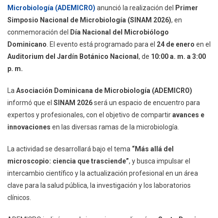
Microbiología (ADEMICRO)
anunció la realización del
Primer
El
Simposio Nacional de Microbiología (SINAM 2026)
, en
Primer
conmemoración del
Día Nacional del Microbiólogo
Simposio
Nacional
Dominicano
. El evento está programado para el
24 de enero
en el
De
Auditorium del Jardín Botánico Nacional
, de
10:00 a. m. a 3:00
Microbiología
p. m.
(SINAM
2026)
La
Asociación Dominicana de Microbiología (ADEMICRO)
informó que el
SINAM 2026
será un espacio de encuentro para
expertos y profesionales, con el objetivo de compartir
avances e
innovaciones
en las diversas ramas de la microbiología.
La actividad se desarrollará bajo el tema
“Más allá del
microscopio: ciencia que trasciende”
, y busca impulsar el
intercambio científico y la actualización profesional en un área
clave para la salud pública, la investigación y los laboratorios
clínicos.