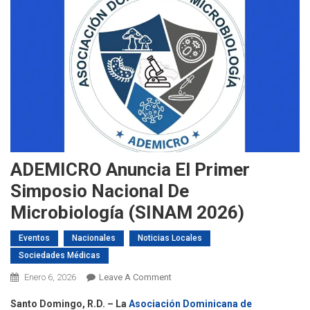
ADEMICRO Anuncia El Primer
Simposio Nacional De
Microbiología (SINAM 2026)
Eventos
Nacionales
Noticias Locales
Sociedades Médicas
On
Enero 6, 2026
Leave A Comment
ADEMICRO
Santo Domingo, R.D. –
La
Asociación Dominicana de
Anuncia