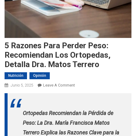
5 Razones Para Perder Peso:
Recomiendan Los Ortopedas,
Detalla Dra. Matos Terrero
Nutrición
Opinión
On
Junio 5, 2025
Leave A Comment
5
Razones
Para
Ortopedas Recomiendan la Pérdida de
Perder
Peso:
Peso: La Dra. María Francisca Matos
Recomiendan
Terrero Explica las Razones Clave para la
Los