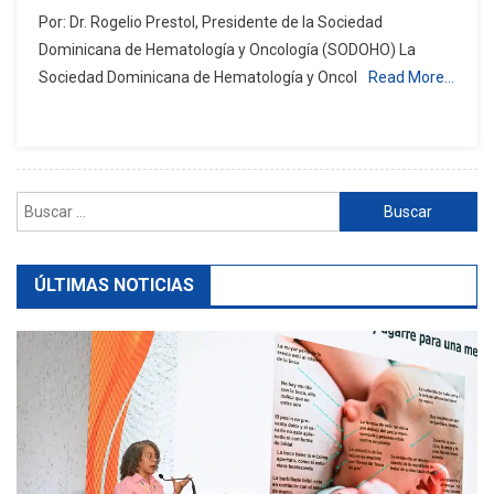
La
Por: Dr. Rogelio Prestol, Presidente de la Sociedad
Quimera
Dominicana de Hematología y Oncología (SODOHO) La
De
Sociedad Dominicana de Hematología y Oncol
Read More…
Alto
Costo:
Un
Llamado
A
Buscar:
La
Transparencia
Y
ÚLTIMAS NOTICIAS
La
Responsabilidad